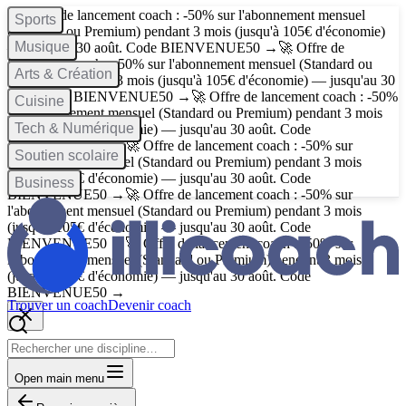
🚀 Offre de lancement coach : -50% sur l'abonnement mensuel
Sports
(Standard ou Premium) pendant 3 mois (jusqu'à 105€ d'économie)
Musique
— jusqu'au 30 août. Code
BIENVENUE50
→
🚀 Offre de
lancement coach : -50% sur l'abonnement mensuel (Standard ou
Arts & Création
Premium) pendant 3 mois (jusqu'à 105€ d'économie) — jusqu'au 30
août. Code
BIENVENUE50
→
🚀 Offre de lancement coach : -50%
Cuisine
sur l'abonnement mensuel (Standard ou Premium) pendant 3 mois
Tech & Numérique
(jusqu'à 105€ d'économie) — jusqu'au 30 août. Code
BIENVENUE50
→
🚀 Offre de lancement coach : -50% sur
Soutien scolaire
l'abonnement mensuel (Standard ou Premium) pendant 3 mois
(jusqu'à 105€ d'économie) — jusqu'au 30 août. Code
Business
BIENVENUE50
→
🚀 Offre de lancement coach : -50% sur
l'abonnement mensuel (Standard ou Premium) pendant 3 mois
(jusqu'à 105€ d'économie) — jusqu'au 30 août. Code
BIENVENUE50
→
🚀 Offre de lancement coach : -50% sur
l'abonnement mensuel (Standard ou Premium) pendant 3 mois
(jusqu'à 105€ d'économie) — jusqu'au 30 août. Code
BIENVENUE50
→
Trouver un coach
Devenir coach
Open main menu