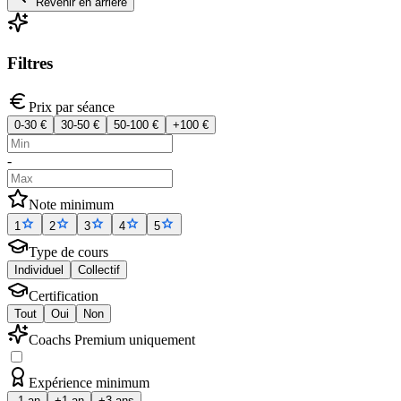
Revenir en arrière
Filtres
Prix par séance
0-30 €
30-50 €
50-100 €
+100 €
-
Note minimum
1
2
3
4
5
Type de cours
Individuel
Collectif
Certification
Tout
Oui
Non
Coachs Premium uniquement
Expérience minimum
-1 an
+1 an
+3 ans