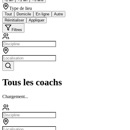
Type de lieu
Tout
Domicile
En ligne
Autre
Réinitialiser
Appliquer
Filtres
Tous les coachs
Chargement...