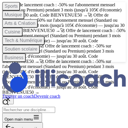
🚀 Offre de lancement coach : -50% sur l'abonnement mensuel
Sports
(Standard ou Premium) pendant 3 mois (jusqu'à 105€ d'économie)
Musique
— jusqu'au 30 août. Code
BIENVENUE50
→
🚀 Offre de
lancement coach : -50% sur l'abonnement mensuel (Standard ou
Arts & Création
Premium) pendant 3 mois (jusqu'à 105€ d'économie) — jusqu'au 30
août. Code
BIENVENUE50
→
🚀 Offre de lancement coach : -50%
Cuisine
sur l'abonnement mensuel (Standard ou Premium) pendant 3 mois
Tech & Numérique
(jusqu'à 105€ d'économie) — jusqu'au 30 août. Code
BIENVENUE50
→
🚀 Offre de lancement coach : -50% sur
Soutien scolaire
l'abonnement mensuel (Standard ou Premium) pendant 3 mois
(jusqu'à 105€ d'économie) — jusqu'au 30 août. Code
Business
BIENVENUE50
→
🚀 Offre de lancement coach : -50% sur
l'abonnement mensuel (Standard ou Premium) pendant 3 mois
(jusqu'à 105€ d'économie) — jusqu'au 30 août. Code
BIENVENUE50
→
🚀 Offre de lancement coach : -50% sur
l'abonnement mensuel (Standard ou Premium) pendant 3 mois
(jusqu'à 105€ d'économie) — jusqu'au 30 août. Code
BIENVENUE50
→
Trouver un coach
Devenir coach
Open main menu